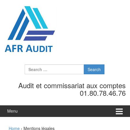
Skip to content
Skip to main menu
Search for:
Audit et commissariat aux comptes
01.80.78.46.76
Menu
Home
›
Mentions légales