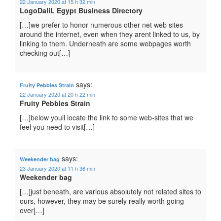
22 January 2020 at 15 h 32 min
LogoDaliL Egypt Business Directory
[…]we prefer to honor numerous other net web sites
around the internet, even when they arent linked to us, by
linking to them. Underneath are some webpages worth
checking out[…]
says:
Fruity Pebbles Strain
22 January 2020 at 20 h 22 min
Fruity Pebbles Strain
[…]below youll locate the link to some web-sites that we
feel you need to visit[…]
says:
Weekender bag
23 January 2020 at 11 h 36 min
Weekender bag
[…]just beneath, are various absolutely not related sites to
ours, however, they may be surely really worth going
over[…]