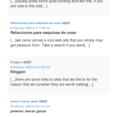
[…]usually posts some quite exciting stuff like this. If you
are new to this site[…]
says:
Refacciones para maquinas de coser
8 February 2020 at 11 h 36 min
Refacciones para maquinas de coser
[…]we came across a cool web-site that you simply may
get pleasure from. Take a search if you want[…]
says:
Kingpen
8 February 2020 at 14 h 29 min
Kingpen
[…]here are some links to sites that we link to for the
reason that we consider they are worth visiting[…]
says:
ремонт пиезо дюзи
8 February 2020 at 16 h 31 min
ремонт пиезо дюзи