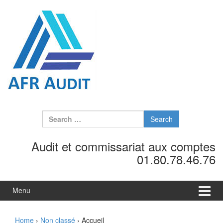
Skip to content
Skip to main menu
Search for:
Audit et commissariat aux comptes
01.80.78.46.76
Menu
Home
›
Non classé
›
Accueil