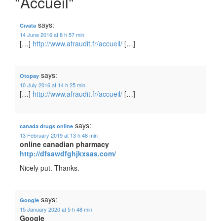
"Accueil"
says:
Cıvata
14 June 2016 at 8 h 57 min
[…]
http://www.afraudit.fr/accueil/
[…]
says:
Otopay
10 July 2016 at 14 h 25 min
[…]
http://www.afraudit.fr/accueil/
[…]
says:
canada drugs online
13 February 2019 at 13 h 48 min
online canadian pharmacy
http://dfsawdfghjkxsas.com/
Nicely put. Thanks.
says:
Google
15 January 2020 at 5 h 48 min
Google