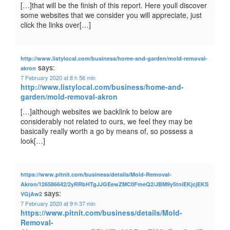
[…]that will be the finish of this report. Here youll discover
some websites that we consider you will appreciate, just
click the links over[…]
http://www.listylocal.com/business/home-and-garden/mold-removal-
says:
akron
7 February 2020 at 8 h 56 min
http://www.listylocal.com/business/home-and-
garden/mold-removal-akron
[…]although websites we backlink to below are
considerably not related to ours, we feel they may be
basically really worth a go by means of, so possess a
look[…]
https://www.pitnit.com/business/details/Mold-Removal-
Akron/126586642/2yRRbHTgJJGEewZMC0FmeQ2/JBM9y5tnlEKjcjEKS
says:
VGjAw2
7 February 2020 at 9 h 37 min
https://www.pitnit.com/business/details/Mold-
Removal-